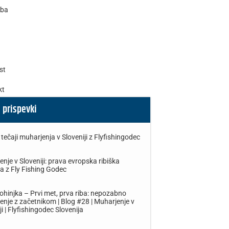
ba
st
kt
 prispevki
tečaji muharjenja v Sloveniji z Flyfishingodec
nje v Sloveniji: prava evropska ribiška
ca z Fly Fishing Godec
ohinjka – Prvi met, prva riba: nepozabno
nje z začetnikom | Blog #28 | Muharjenje v
ji | Flyfishingodec Slovenija