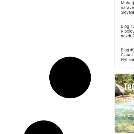
Muharje
narave 
Sloveni
Blog #2
Ribolo
navdu
Blog #2
Claudi
Flyfish
Te
Lore
adipi
ulla