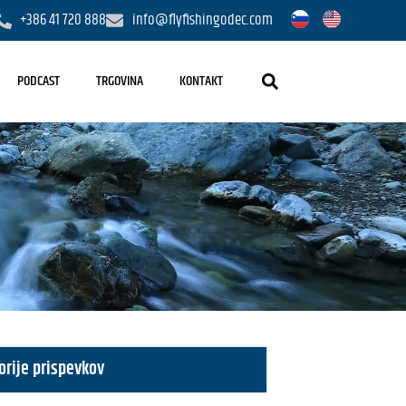
+386 41 720 888
info@flyfishingodec.com
PODCAST
TRGOVINA
KONTAKT
orije prispevkov