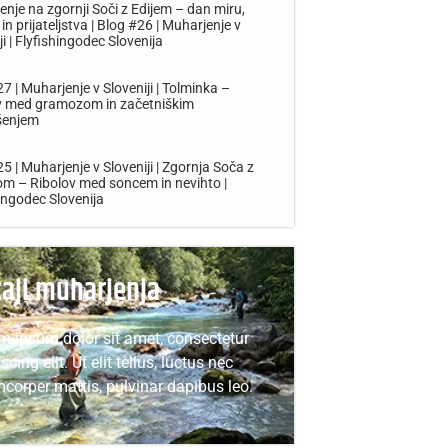
nje na zgornji Soči z Edijem – dan miru,
in prijateljstva | Blog #26 | Muharjenje v
ji | Flyfishingodec Slovenija
7 | Muharjenje v Sloveniji | Tolminka –
v med gramozom in začetniškim
šenjem
5 | Muharjenje v Sloveniji | Zgornja Soča z
om – Ribolov med soncem in nevihto |
ingodec Slovenija
čaji muharjenja
m ipsum dolor sit amet, consectetur
scing elit. Ut elit tellus, luctus nec
mcorper mattis, pulvinar dapibus leo.