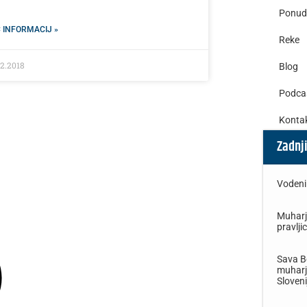
Ponud
 INFORMACIJ »
Reke
02.2018
Blog
Podca
Konta
Zadnji
Vodeni 
Muharje
pravlji
Sava B
muharje
Sloveni