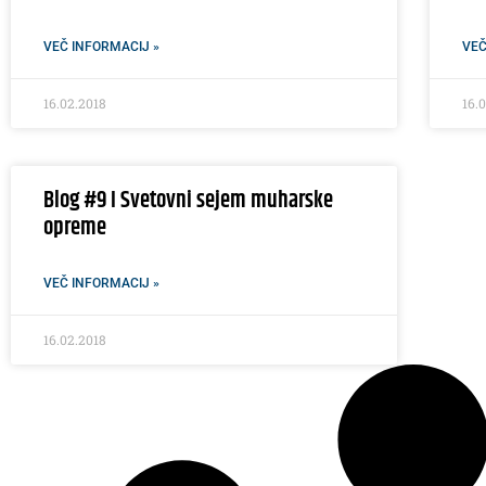
VEČ INFORMACIJ »
VEČ
16.02.2018
16.
Blog #9 I Svetovni sejem muharske
opreme
VEČ INFORMACIJ »
16.02.2018