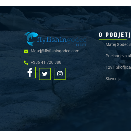
O PODJET
Matej Godec s
Matej@flyfishingodec.com
Puciharjeva ul
+386 41 720 888
1291 Škofljica
Slovenija