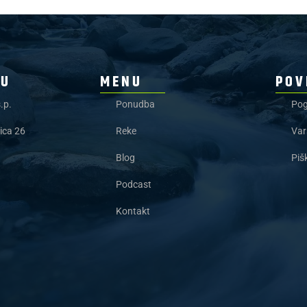
JU
MENU
POV
.p.
Ponudba
Pog
ica 26
Reke
Var
Blog
Piš
Podcast
Kontakt