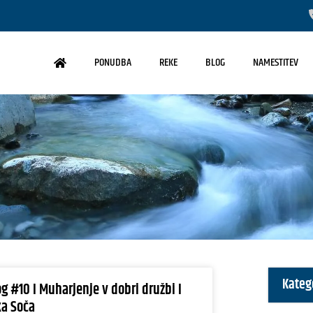
PONUDBA
REKE
BLOG
NAMESTITEV
Kateg
og #10 I Muharjenje v dobri družbi I
ka Soča