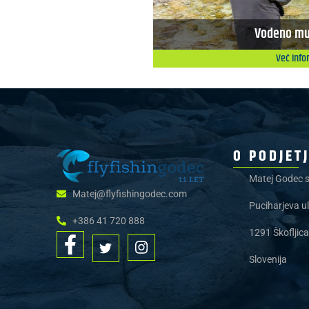
Vodeno mu
Več info
O PODJET
Matej Godec s
Matej@flyfishingodec.com
Puciharjeva ul
+386 41 720 888
1291 Škofljica
Slovenija