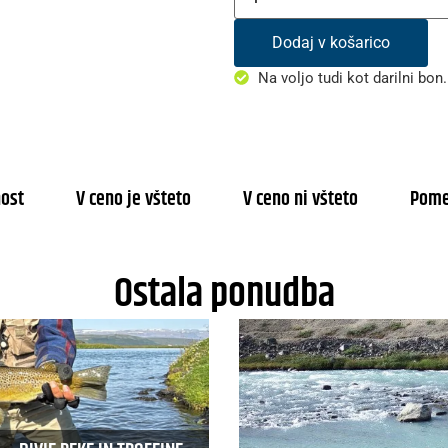
Dodaj v košarico
Na voljo tudi kot darilni bon.
nost
V ceno je všteto
V ceno ni všteto
Pom
Ostala ponudba