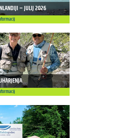
LANDIJI – JULIJ 2026
nformacij
UHARJENJA
nformacij