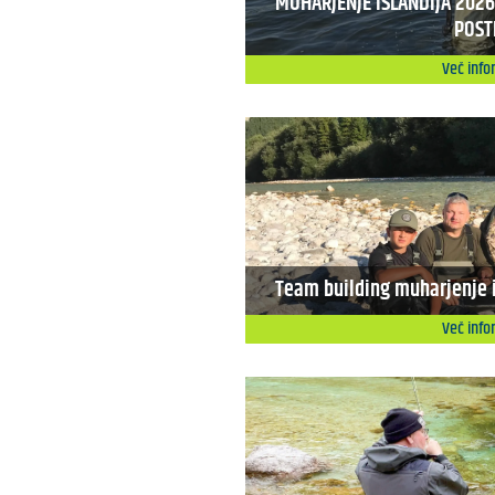
MUHARJENJE ISLANDIJA 2026 
POST
Več info
Team building muharjenje i
Več info