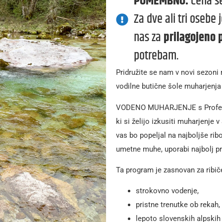
POMEMBNO:
Cena se
Za dve ali tri osebe
nas za
prilagojeno
potrebam.
Pridružite se nam v novi sezon
vodilne butične šole muharjenja 
VODENO MUHARJENJE s Profesion
ki si želijo izkusiti muharjenje 
vas bo popeljal na najboljše rib
umetne muhe, uporabi najbolj pr
Ta program je zasnovan za ribiče
strokovno vodenje,
pristne trenutke ob rekah,
lepoto slovenskih alpskih 