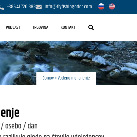
+386 41 720 888
info@flyfishingodec.com
PODCAST
TRGOVINA
KONTAKT
Domov
»
Vodeno muharjenje
enje
 / osebo / dan