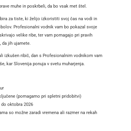
 prave muhe in poskrbeli, da bo vsak met štel.
a za tiste, ki želijo izkoristiti svoj čas na vodi in
ibolov. Profesionalni vodnik vam bo pokazal svoje
 skrivajo velike ribe, ter vam pomagajo pri pravih
 da jih ujamete.
 ali izkušen ribič, dan s Profesionalnim vodnikom vam
še, kar Slovenija ponuja v svetu muharjenja.
ur
ključene (pomagamo pri spletni pridobitvi)
 do oktobra 2026
ma so možne zaradi vremena ali razmer na rekah