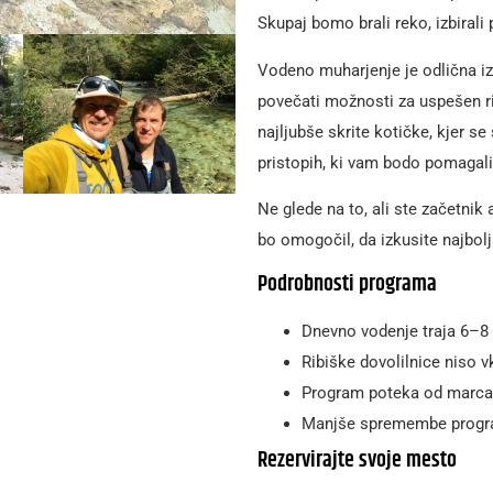
Skupaj bomo brali reko, izbirali
Vodeno muharjenje je odlična izbir
povečati možnosti za uspešen r
najljubše skrite kotičke, kjer se
pristopih, ki vam bodo pomagali,
Ne glede na to, ali ste začetnik
bo omogočil, da izkusite najbolj
Podrobnosti programa
Dnevno vodenje traja 6–8 
Ribiške dovolilnice niso v
Program poteka od marca
Manjše spremembe progra
Rezervirajte svoje mesto