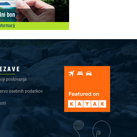
lni bon
nformacij
EZAVE
oji poslovanja
stvo osebnih podatkov
koti