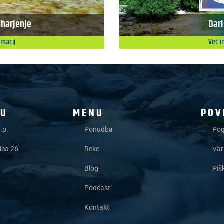
harjenje
Dari
rmacij
Več i
JU
MENU
POV
.p.
Ponudba
Pog
ica 26
Reke
Var
Blog
Piš
Podcast
Kontakt