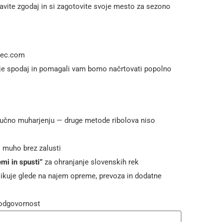
avite zgodaj in si zagotovite svoje mesto za sezono
dec.com
je spodaj in pomagali vam bomo načrtovati popolno
jučno muharjenju — druge metode ribolova niso
 muho brez zalusti
emi in spusti”
za ohranjanje slovenskih rek
ikuje glede na najem opreme, prevoza in dodatne
 odgovornost