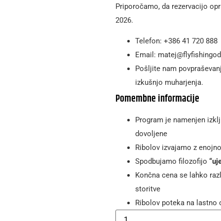
Priporočamo, da rezervacijo opr
2026.
Telefon: +386 41 720 888
Email: matej@flyfishingo
Pošljite nam povpraševan
izkušnjo muharjenja.
Pomembne informacije
Program je namenjen izkl
dovoljene
Ribolov izvajamo z enojno
Spodbujamo filozofijo
“uj
Končna cena se lahko razl
storitve
Ribolov poteka na lastno