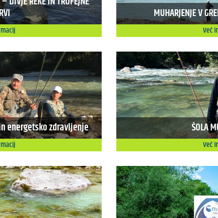
– DIVJE REKE IN TROFEJNE
RVI
MUHARJENJE V GREN
rmacij
Več i
n energetsko zdravljenje
ŠOLA M
rmacij
Več i