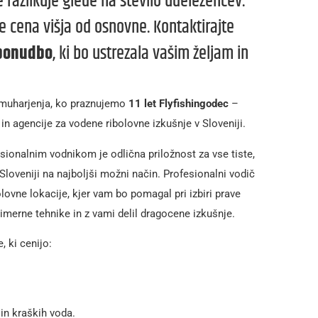
 razlikuje glede na število udeležencev.
 je cena višja od osnovne. Kontaktirajte
 ponudbo
, ki bo ustrezala vašim željam in
i muharjenja, ko praznujemo
11 let Flyfishingodec
–
in agencije za vodene ribolovne izkušnje v Sloveniji.
alnim vodnikom je odlična priložnost za vse tiste,
v Sloveniji na najboljši možni način. Profesionalni vodič
olovne lokacije, kjer vam bo pomagal pri izbiri prave
imerne tehnike in z vami delil dragocene izkušnje.
, ki cenijo:
in kraških voda.