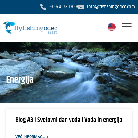
+386 41 720 888
info@flyfishingodec.com
Energija
Blog #3 I Svetovni dan voda I Voda in energija
VEČ INFORMACIJ »