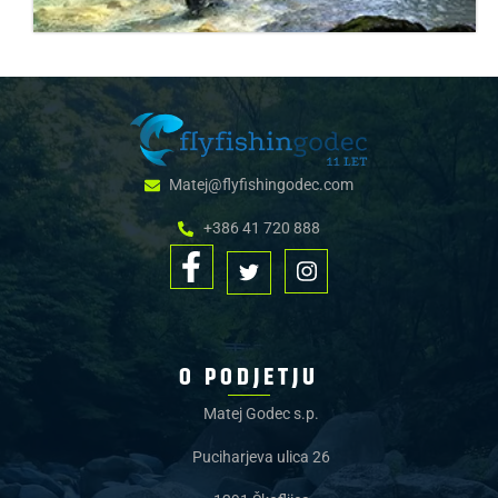
Matej@flyfishingodec.com
+386 41 720 888
O PODJETJU
Matej Godec s.p.
Puciharjeva ulica 26