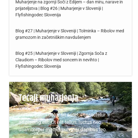
Muharjenje na zgornji Soči z Edijem – dan miru, narave in
prijateljstva | Blog #26 | Muharjenje v Sloveniji |
Flyfishingodec Slovenija
Blog #27 | Muharjenje v Sloveniji | Tolminka – Ribolov med
gramozom in začetniškim navdušenjem
Blog #25 | Muharjenje v Sloveniji | Zgornja Soča z
Claudiom – Ribolov med soncem in nevihto |
Flyfishingodec Slovenija
Tečaji muharjenja
Lorem ipsum dolor sit amet, consectetur
adipiscing elit. Ut elit tellus, luctus nec
ullamcorper mattis, pulvinar dapibus leo.